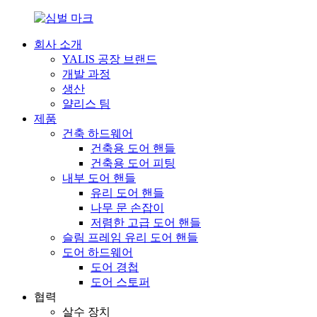
회사 소개
YALIS 공장 브랜드
개발 과정
생산
얄리스 팀
제품
건축 하드웨어
건축용 도어 핸들
건축용 도어 피팅
내부 도어 핸들
유리 도어 핸들
나무 문 손잡이
저렴한 고급 도어 핸들
슬림 프레임 유리 도어 핸들
도어 하드웨어
도어 경첩
도어 스토퍼
협력
살수 장치