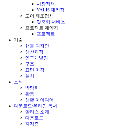
시장정책
YALIS 대리점
도어 제조업체
맞춤형 서비스
프로젝트 계약자
프로젝트
기술
핸들 디자인
생산과정
연구개발팀
구조
표면 마감
설치
소식
박람회
활동
생활 아이디어
다운로드\온라인 독서
얄리스 소개
다운로드
자격증