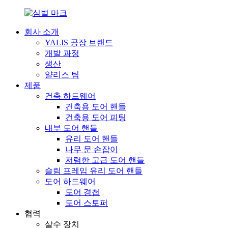
회사 소개
YALIS 공장 브랜드
개발 과정
생산
얄리스 팀
제품
건축 하드웨어
건축용 도어 핸들
건축용 도어 피팅
내부 도어 핸들
유리 도어 핸들
나무 문 손잡이
저렴한 고급 도어 핸들
슬림 프레임 유리 도어 핸들
도어 하드웨어
도어 경첩
도어 스토퍼
협력
살수 장치