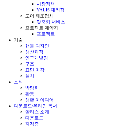
시장정책
YALIS 대리점
도어 제조업체
맞춤형 서비스
프로젝트 계약자
프로젝트
기술
핸들 디자인
생산과정
연구개발팀
구조
표면 마감
설치
소식
박람회
활동
생활 아이디어
다운로드\온라인 독서
얄리스 소개
다운로드
자격증