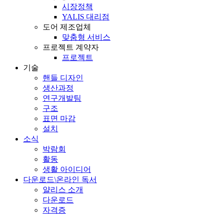
시장정책
YALIS 대리점
도어 제조업체
맞춤형 서비스
프로젝트 계약자
프로젝트
기술
핸들 디자인
생산과정
연구개발팀
구조
표면 마감
설치
소식
박람회
활동
생활 아이디어
다운로드\온라인 독서
얄리스 소개
다운로드
자격증