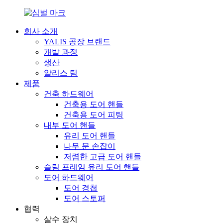
회사 소개
YALIS 공장 브랜드
개발 과정
생산
얄리스 팀
제품
건축 하드웨어
건축용 도어 핸들
건축용 도어 피팅
내부 도어 핸들
유리 도어 핸들
나무 문 손잡이
저렴한 고급 도어 핸들
슬림 프레임 유리 도어 핸들
도어 하드웨어
도어 경첩
도어 스토퍼
협력
살수 장치