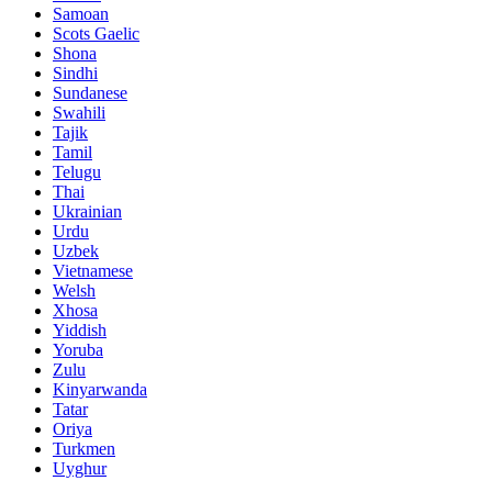
Samoan
Scots Gaelic
Shona
Sindhi
Sundanese
Swahili
Tajik
Tamil
Telugu
Thai
Ukrainian
Urdu
Uzbek
Vietnamese
Welsh
Xhosa
Yiddish
Yoruba
Zulu
Kinyarwanda
Tatar
Oriya
Turkmen
Uyghur