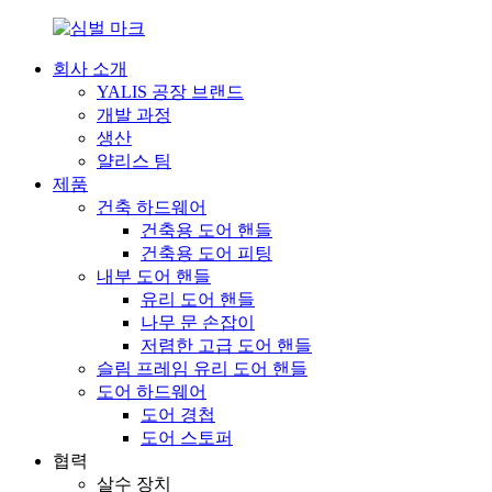
회사 소개
YALIS 공장 브랜드
개발 과정
생산
얄리스 팀
제품
건축 하드웨어
건축용 도어 핸들
건축용 도어 피팅
내부 도어 핸들
유리 도어 핸들
나무 문 손잡이
저렴한 고급 도어 핸들
슬림 프레임 유리 도어 핸들
도어 하드웨어
도어 경첩
도어 스토퍼
협력
살수 장치