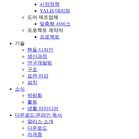
시장정책
YALIS 대리점
도어 제조업체
맞춤형 서비스
프로젝트 계약자
프로젝트
기술
핸들 디자인
생산과정
연구개발팀
구조
표면 마감
설치
소식
박람회
활동
생활 아이디어
다운로드\온라인 독서
얄리스 소개
다운로드
자격증